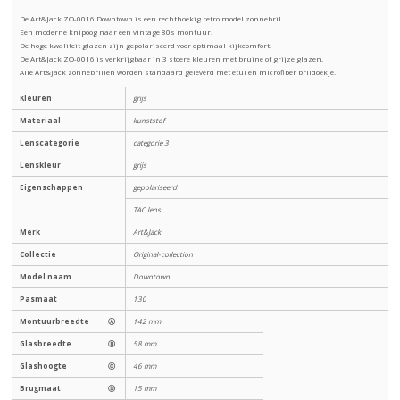
De Art&Jack ZO-0016 Downtown is een rechthoekig retro model zonnebril.
Een moderne knipoog naar een vintage 80s montuur.
De hoge kwaliteit glazen zijn gepolariseerd voor optimaal kijkcomfort.
De Art&Jack ZO-0016 is verkrijgbaar in 3 stoere kleuren met bruine of grijze glazen.
Alle Art&Jack zonnebrillen worden standaard geleverd met etui en microfiber brildoekje.
Kleuren
grijs
Materiaal
kunststof
Lenscategorie
categorie 3
Lenskleur
grijs
Eigenschappen
gepolariseerd
TAC lens
Merk
Art&Jack
Collectie
Original-collection
Model naam
Downtown
Pasmaat
130
Montuurbreedte
Ⓐ
142 mm
Glasbreedte
Ⓑ
58 mm
Glashoogte
Ⓒ
46 mm
Brugmaat
Ⓓ
15 mm