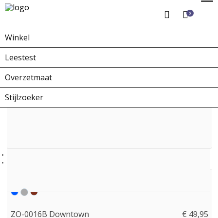
0
Winkel
Home
Winkel
Zonnebrillen
ZO-0016B Downtown
Leestest
Overzetmaat
Stijlzoeker
ZO-0016B Downtown
€ 49,95