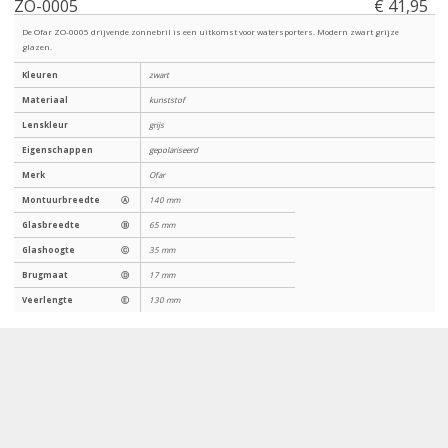
ZO-0005
€ 41,95
De Ofar ZO-0005 drijvende zonnebril is een uitkomst voor watersporters. Modern zwart grijze
glazen.
Kleuren
zwart
Materiaal
kunststof
Lenskleur
grijs
Eigenschappen
gepolariseerd
Merk
Ofar
Montuurbreedte
Ⓐ
140 mm
Glasbreedte
Ⓑ
65 mm
Glashoogte
Ⓒ
35 mm
Brugmaat
Ⓓ
17 mm
Veerlengte
Ⓔ
130 mm