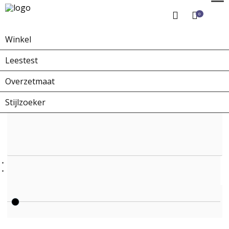
0
Winkel
Home
Winkel
Zonnebrillen
ZO-0005
Leestest
Overzetmaat
Stijlzoeker