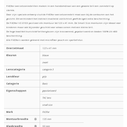
FitOfar overzetzonnebrillen maken in een handomdraai van een gewone bril een zonnebril op
sterkte.
Door zijn speciale ontwerp sluit de FitOfar overzetzonnebril mooi aan bij de contouren van het
gezicht. Dit vermindert het indirect invallend zonlicht en geeft de ogen extra bescherming.
De FitOfar VZ-0103 past over elk montuur tot 123 x 41 mm. De Small Size monturen zijn ideaal voor
kinderen maar ook bijzonder geschikt voor volwassenen met een kleine bril.
De hoge kwaliteit kunststof brillenglazen zijn kraswerend, gepolariseerd en bieden 100% UV-400
bescherming.
Alle FitOfars worden geleverd met microfiber pouch en sportief etui.
Overzetmaat
123 x 41 mm
Kleuren
blauw
zwart
Lenscategorie
categorie 3
Lenskleur
grijs
Categorie
Basic
Eigenschappen
gepolariseerd
TAC lens
small size
Merk
FitOfar
Montuurbreedte
Ⓐ
135 mm
Glasbreedte
Ⓑ
50 mm