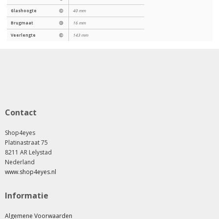
Glashoogte
Ⓒ
40 mm
Brugmaat
Ⓓ
16 mm
Veerlengte
Ⓔ
143 mm
Contact
Shop4eyes
Platinastraat 75
8211 AR Lelystad
Nederland
www.shop4eyes.nl
Informatie
Algemene Voorwaarden