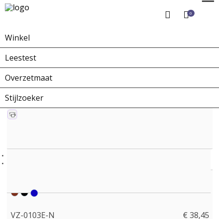
0
Winkel
Home
Winkel
Overzetbrillen
VZ-0103E-N
Leestest
Overzetmaat
Stijlzoeker
VZ-0103E-N
€ 38,45