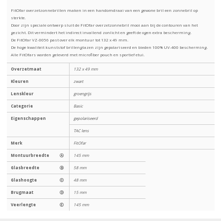
FitOfar overzetzonnebrillen maken in een handomdraai van een gewone bril een zonnebril op
sterkte.
Door zijn speciale ontwerp sluit de FitOfar overzetzonnebril mooi aan bij de contouren van het
gezicht. Dit vermindert het indirect invallend zonlicht en geeft de ogen extra bescherming.
De FitOfar VZ-0056 past over elk montuur tot 132 x 49 mm.
De hoge kwaliteit kunststof brillenglazen zijn gepolariseerd en bieden 100% UV-400 bescherming.
Alle FitOfars worden geleverd met microfiber pouch en sportief etui.
Overzetmaat
132 x 49 mm
Kleuren
zwart
Lenskleur
groengrijs
Categorie
Basic
Eigenschappen
gepolariseerd
TAC lens
Merk
FitOfar
Montuurbreedte
Ⓐ
145 mm
Glasbreedte
Ⓑ
58 mm
Glashoogte
Ⓒ
48 mm
Brugmaat
Ⓓ
15 mm
Veerlengte
Ⓔ
145 mm