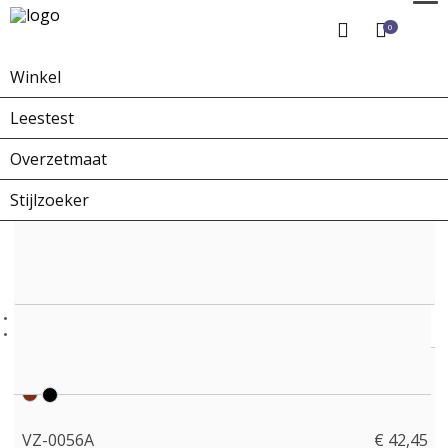
0
Winkel
Home
Winkel
Overzetbrillen
VZ-0056A
Leestest
Overzetmaat
Stijlzoeker
VZ-0056A
€ 42,45