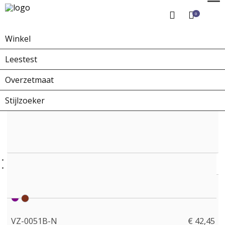
0
Winkel
Home
Winkel
Overzetbrillen
VZ-0051B-N
Leestest
Overzetmaat
Stijlzoeker
VZ-0051B-N
€ 42,45