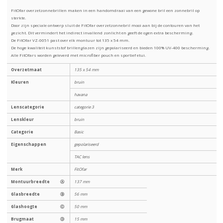
FitOfar overzetzonnebrillen maken in een handomdraai van een gewone bril een zonnebril op
sterkte.
Door zijn speciale ontwerp sluit de FitOfar overzetzonnebril mooi aan bij de contouren van het
gezicht. Dit vermindert het indirect invallend zonlicht en geeft de ogen extra bescherming.
De FitOfar VZ-0051 past over elk montuur tot 135 x 54 mm.
De hoge kwaliteit kunststof brillenglazen zijn gepolariseerd en bieden 100% UV-400 bescherming.
Alle FitOfars worden geleverd met microfiber pouch en sportief etui.
Overzetmaat
135 x 54 mm
Kleuren
bruin
havana
Lenscategorie
categorie 3
Lenskleur
bruin
Categorie
Basic
Eigenschappen
gepolariseerd
TAC lens
Merk
FitOfar
Montuurbreedte
Ⓐ
137 mm
Glasbreedte
Ⓑ
56 mm
Glashoogte
Ⓒ
50 mm
Brugmaat
Ⓓ
15 mm