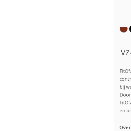
VZ
FitO
contr
bij w
Door 
FitOf
en bi
Ove