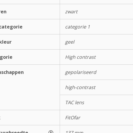
ren
zwart
categorie
categorie 1
kleur
geel
gorie
High contrast
nschappen
gepolariseerd
high-contrast
TAC lens
k
FitOfar
uurbreedte
Ⓐ
137 mm