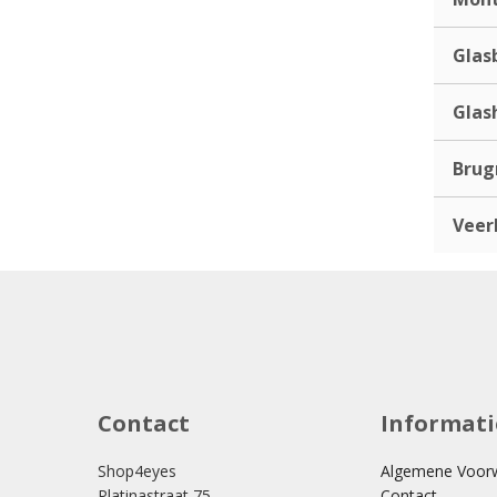
Glas
Glas
Bru
Veer
Contact
Informati
Shop4eyes
Algemene Voor
Platinastraat 75
Contact