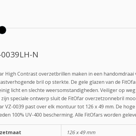
-0039LH-N
far High Contrast overzetbrillen maken in een handomdraai
astverhogende bril op sterkte. De gele glazen van de FitOfa
einig licht en slechte weersomstandigheden. Veiliger op weg
zijn speciale ontwerp sluit de FitOfar overzetzonnebril moo
ar VZ-0039 past over elk montuur tot 126 x 49 mm. De hoge k
eden 100% UV-400 bescherming. Alle FitOfars worden gelever
rzetmaat
126 x 49 mm