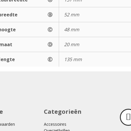
breedte
Ⓑ
52 mm
hoogte
Ⓒ
48 mm
gmaat
Ⓓ
20 mm
lengte
Ⓔ
135 mm
e
Categorieën
waarden
Accessoires
Overzetbrillen