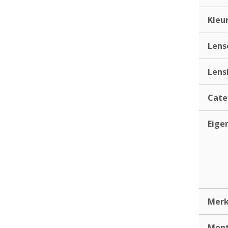
Kleu
Lens
Lens
Cate
Eige
Mer
Mont