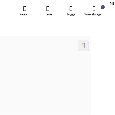
N
0
E
search
menu
Inloggen
Winkelwagen
FR
DE