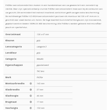
FitOfar overzetzonnebrillen maken in een handomdraai van uw gewone bril een zonnebril op
sterkte. Door zijn speciale ontwerp sluit de FitOfar overzetzonnebril mooi aan bij de contouren van
uw gezicht. Dit vermindert het indirect invallend zonlicht en geeft uw ogen extra bescherming.
De rechthoekige FitOfar VZ-0024 overzetzonnebril past over elk montuur tot 136 x 47 mm en is
geschikt voor zowel dames als heren. De hoge kwaliteit kunststof brillenglazen zijn kraswerend,
gepolariseerd en bieden 100% UV-400 bescherming. Alle FitOfars worden geleverd met microfiber
pouch en sportief etui.
Overzetmaat
136 x 47 mm
Kleuren
grijs
Lenscategorie
categorie 3
Lenskleur
grijs
Categorie
Metallic
Eigenschappen
gepolariseerd
TAC lens
Merk
FitOfar
Montuurbreedte
Ⓐ
145 mm
Glasbreedte
Ⓑ
57 mm
Glashoogte
Ⓒ
46 mm
Brugmaat
Ⓓ
17 mm
Veerlengte
Ⓔ
150 mm