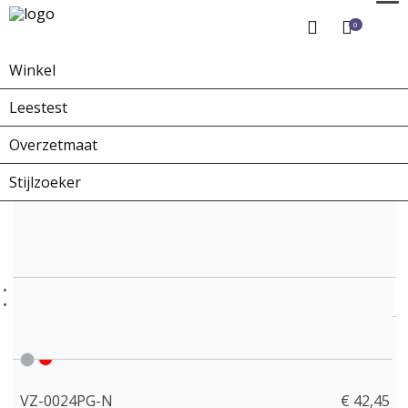
0
Winkel
Home
Winkel
Overzetbrillen
VZ-0024PG-N
Leestest
Overzetmaat
Stijlzoeker
VZ-0024PG-N
€ 42,45