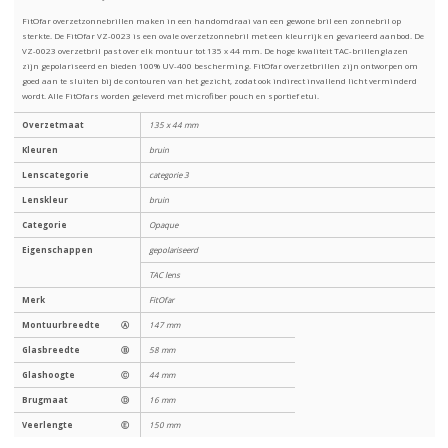
FitOfar overzetzonnebrillen maken in een handomdraai van een gewone bril een zonnebril op
sterkte. De FitOfar VZ-0023 is een ovale overzetzonnebril met een kleurrijk en gevarieerd aanbod. De
VZ-0023 overzetbril past over elk montuur tot 135 x 44 mm. De hoge kwaliteit TAC-brillenglazen
zijn gepolariseerd en bieden 100% UV-400 bescherming. FitOfar overzetbrillen zijn ontworpen om
goed aan te sluiten bij de contouren van het gezicht, zodat ook indirect invallend licht verminderd
wordt. Alle FitOfars worden geleverd met microfiber pouch en sportief etui.
Overzetmaat
135 x 44 mm
Kleuren
bruin
Lenscategorie
categorie 3
Lenskleur
bruin
Categorie
Opaque
Eigenschappen
gepolariseerd
TAC lens
Merk
FitOfar
Montuurbreedte
Ⓐ
147 mm
Glasbreedte
Ⓑ
58 mm
Glashoogte
Ⓒ
44 mm
Brugmaat
Ⓓ
16 mm
Veerlengte
Ⓔ
150 mm