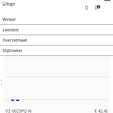
0
Winkel
Home
Winkel
Overzetbrillen
VZ-0023PQ-N
Leestest
Overzetmaat
Stijlzoeker
VZ-0023PQ-N
€ 42,45