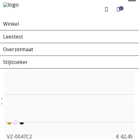
0
Winkel
Home
Winkel
Overzetbrillen
VZ-0047C2
Leestest
Overzetmaat
Stijlzoeker
VZ-0047C2
€ 42,45