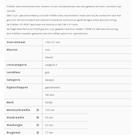
FitOfar overzetzonnebrillen maken in een handomdraai van een gewone bril een zonnebril op
sterkte.
Door zijn speciale ontwerp sluit de FitOfar overzetzonnebril mooi aan bij de contouren van het
gezicht. Dit vermindert het indirect invallend zonlicht en geeft de ogen extra bescherming.
De FitOfar VZ-0047 past over elk montuur tot 138 x 51 mm.
De hoge kwaliteit kunststof glazen zijn gepolariseerd en bieden 100% UV-400 bescherming.
Alle FitOfars worden geleverd met microfiber pouch en sportief etui.
Overzetmaat
138 x 51 mm
Kleuren
roze
havana
Lenscategorie
categorie 3
Lenskleur
grijs
Categorie
Opaque
Eigenschappen
gepolariseerd
TAC lens
Merk
FitOfar
Montuurbreedte
Ⓐ
150 mm
Glasbreedte
Ⓑ
59 mm
Glashoogte
Ⓒ
52 mm
Brugmaat
Ⓓ
17 mm