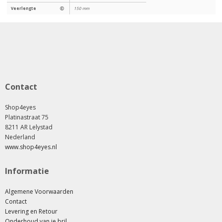
Veerlengte
Ⓔ
150 mm
Contact
Shop4eyes
Platinastraat 75
8211 AR Lelystad
Nederland
www.shop4eyes.nl
Informatie
Algemene Voorwaarden
Contact
Levering en Retour
Onderhoud van je bril