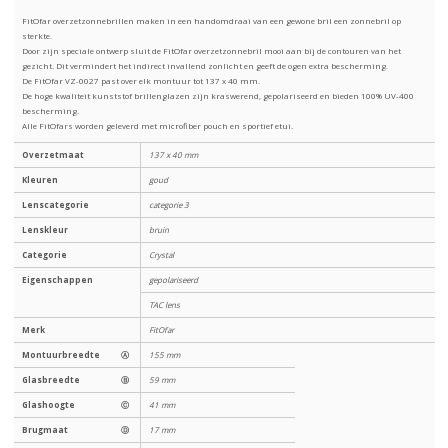
FitOfar overzetzonnebrillen maken in een handomdraai van een gewone bril een zonnebril op
sterkte.
Door zijn speciale ontwerp sluit de FitOfar overzetzonnebril mooi aan bij de contouren van het
gezicht. Dit vermindert het indirect invallend zonlicht en geeft de ogen extra bescherming.
De FitOfar VZ-0027 past over elk montuur tot 137 x 40 mm.
De hoge kwaliteit kunststof brillenglazen zijn kraswerend, gepolariseerd en bieden 100% UV-400
bescherming.
Alle FitOfars worden geleverd met microfiber pouch en sportief etui.
Overzetmaat
137 x 40 mm
Kleuren
goud
Lenscategorie
categorie 3
Lenskleur
bruin
Categorie
Crystal
Eigenschappen
gepolariseerd
TAC lens
Merk
FitOfar
Montuurbreedte
Ⓐ
155 mm
Glasbreedte
Ⓑ
59 mm
Glashoogte
Ⓒ
41 mm
Brugmaat
Ⓓ
17 mm