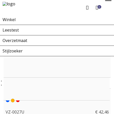
0
Winkel
Home
Winkel
Overzetbrillen
VZ-0027U
Leestest
Overzetmaat
Stijlzoeker
VZ-0027U
€ 42,46