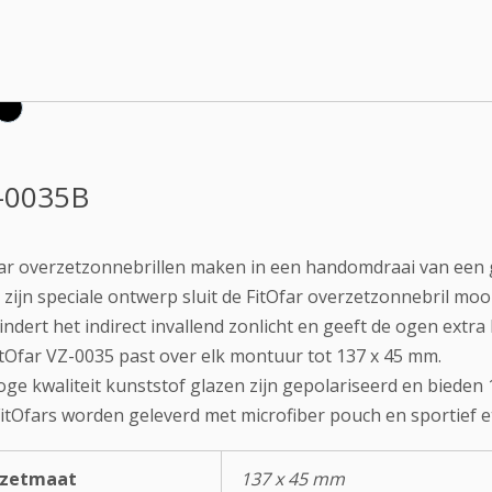
-0035B
ar overzetzonnebrillen maken in een handomdraai van een g
zijn speciale ontwerp sluit de FitOfar overzetzonnebril mooi
ndert het indirect invallend zonlicht en geeft de ogen extr
tOfar VZ-0035 past over elk montuur tot 137 x 45 mm.
ge kwaliteit kunststof glazen zijn gepolariseerd en biede
FitOfars worden geleverd met microfiber pouch en sportief et
rzetmaat
137 x 45 mm