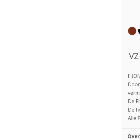
VZ
FitOf
Door 
vermi
De Fi
De ho
Alle 
Ove