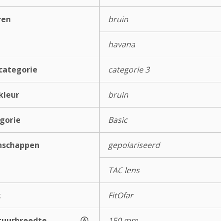
ren
bruin
havana
categorie
categorie 3
kleur
bruin
gorie
Basic
nschappen
gepolariseerd
TAC lens
k
FitOfar
uurbreedte
Ⓐ
150 mm