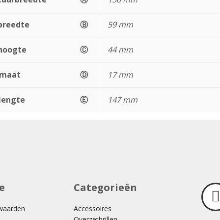
breedte
Ⓑ
59 mm
hoogte
Ⓒ
44 mm
gmaat
Ⓓ
17 mm
lengte
Ⓔ
147 mm
e
Categorieën
waarden
Accessoires
Overzetbrillen