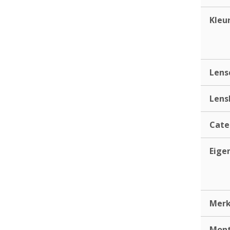
Kleu
Lens
Lens
Cate
Eige
Mer
Mont