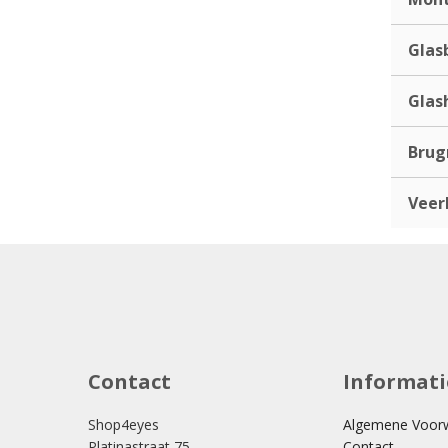
Glas
Glas
Bru
Veer
Contact
Informati
Shop4eyes
Algemene Voor
Platinastraat 75
Contact