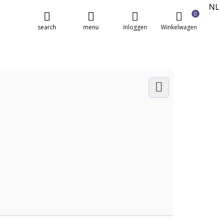
N
0
E
search
menu
Inloggen
Winkelwagen
FR
DE