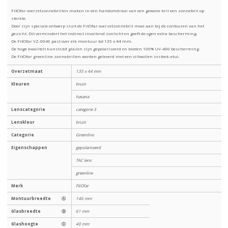
FitOfar overzetzonnebrillen maken in een handomdraai van een gewone bril een zonnebril op
sterkte.
Door zijn speciale ontwerp sluit de FitOfar overzetzonnebril mooi aan bij de contouren van het
gezicht. Dit vermindert het indirect invallend zonlicht en geeft de ogen extra bescherming.
De FitOfar VZ-0046 past over elk montuur tot 135 x 44 mm.
De hoge kwaliteit kunststof glazen zijn gepolariseerd en bieden 100% UV-400 bescherming.
De FitOfar greenline zonnebrillen worden geleverd met een viltwollen insteek-etui.
Overzetmaat
135 x 44 mm
Kleuren
bruin
havana
Lenscategorie
categorie 3
Lenskleur
bruin
Categorie
Greenline
Eigenschappen
gepolariseerd
TAC lens
greenline
Merk
FitOfar
Montuurbreedte
Ⓐ
146 mm
Glasbreedte
Ⓑ
61 mm
Glashoogte
Ⓒ
40 mm