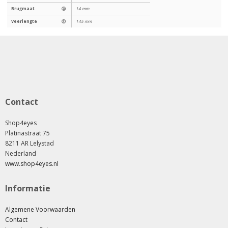
Brugmaat
Ⓓ
14 mm
Veerlengte
Ⓔ
145 mm
Contact
Shop4eyes
Platinastraat 75
8211 AR Lelystad
Nederland
www.shop4eyes.nl
Informatie
Algemene Voorwaarden
Contact