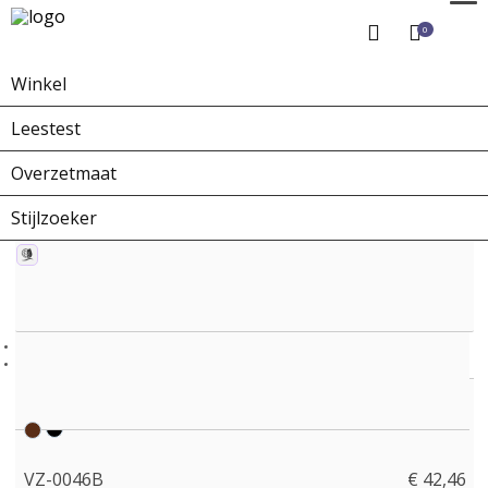
0
Winkel
Home
Winkel
Overzetbrillen
VZ-0046B
Leestest
Overzetmaat
Stijlzoeker
VZ-0046B
€ 42,46