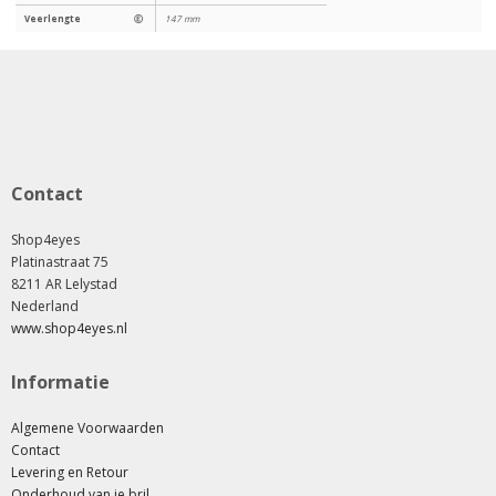
Veerlengte
Ⓔ
147 mm
Contact
Shop4eyes
Platinastraat 75
8211 AR Lelystad
Nederland
www.shop4eyes.nl
Informatie
Algemene Voorwaarden
Contact
Levering en Retour
Onderhoud van je bril