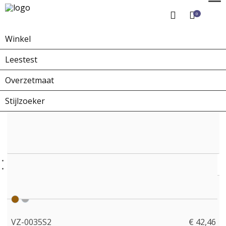
0
Winkel
Home
Winkel
Overzetbrillen
VZ-0035S2
Leestest
Overzetmaat
Stijlzoeker
VZ-0035S2
€ 42,46