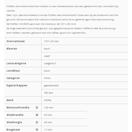
FitOfar overzetzonnebrillen maken in een handomdraai van een gewone bril een zonnebril op
sterkte.
Door zijn speciale ontwerp sluit de FitOfar overzetzonnebril mooi aan bij de contouren van het
gezicht. Dit vermindert het indirect invallend zonlicht en geeft de ogen extra bescherming.
De FitOfar VZ-0035 past over elk montuur tot 137 x 45 mm.
De hoge kwaliteit kunststof glazen zijn gepolariseerd en bieden 100% UV-400 bescherming.
Alle FitOfars worden geleverd met microfiber pouch en sportief etui.
Overzetmaat
137 x 45 mm
Kleuren
bruin
zwart
Lenscategorie
categorie 3
Lenskleur
bruin
Categorie
Prints
Eigenschappen
gepolariseerd
TAC lens
Merk
FitOfar
Montuurbreedte
Ⓐ
150 mm
Glasbreedte
Ⓑ
59 mm
Glashoogte
Ⓒ
44 mm
Brugmaat
Ⓓ
17 mm