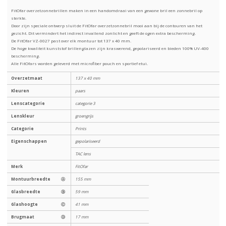
FitOfar overzetzonnebrillen maken in een handomdraai van een gewone bril een zonnebril op
sterkte.
Door zijn speciale ontwerp sluit de FitOfar overzetzonnebril mooi aan bij de contouren van het
gezicht. Dit vermindert het indirect invallend zonlicht en geeft de ogen extra bescherming.
De FitOfar VZ-0027 past over elk montuur tot 137 x 40 mm.
De hoge kwaliteit kunststof brillenglazen zijn kraswerend, gepolariseerd en bieden 100% UV-400
bescherming.
Alle FitOfars worden geleverd met microfiber pouch en sportief etui.
Overzetmaat
137 x 40 mm
Kleuren
paars
Lenscategorie
categorie 3
Lenskleur
groengrijs
Categorie
Prints
Eigenschappen
gepolariseerd
TAC lens
Merk
FitOfar
Montuurbreedte
Ⓐ
155 mm
Glasbreedte
Ⓑ
59 mm
Glashoogte
Ⓒ
41 mm
Brugmaat
Ⓓ
17 mm