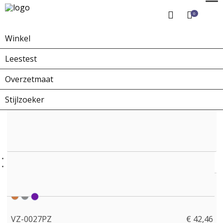
0
Winkel
Home
Winkel
Overzetbrillen
VZ-0027PZ
Leestest
Overzetmaat
Stijlzoeker
VZ-0027PZ
€ 42,46