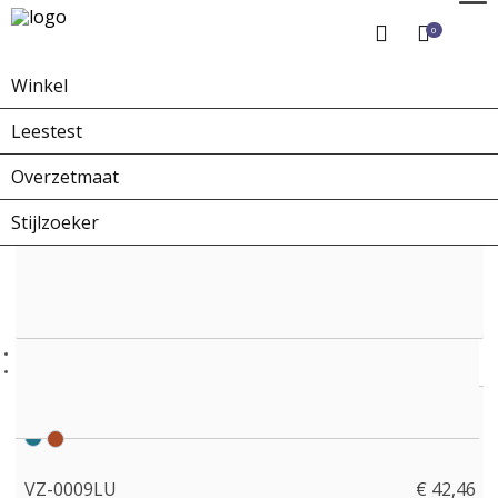
0
Winkel
Home
Winkel
Overzetbrillen
VZ-0009LU
Leestest
Overzetmaat
Stijlzoeker
VZ-0009LU
€ 42,46