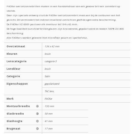
FitOfar overzetzonnebrillen maken in een handomdraai van een gewone bril een zonnebril op
sterkte.
Door zijn speciale ontwerp sluit de FitOfar overzetzonnebril mooi aan bij de contouren van het
gezicht. Dit vermindert het indirect invallend zonlicht en geeft de ogen extra bescherming.
De FitOfar VZ-0009 past over elk montuur tot 134 x 42 mm.
De hoge kwaliteit kunststof brillenglazen zijn kraswerend, gepolariseerd en bieden 100% UV-400
bescherming.
Alle FitOfars worden geleverd met microfiber pouch en sportief etui.
Overzetmaat
134 x 42 mm
Kleuren
bruin
Lenscategorie
categorie 3
Lenskleur
bruin
Categorie
Satin
Eigenschappen
gepolariseerd
TAC lens
Merk
FitOfar
Montuurbreedte
Ⓐ
150 mm
Glasbreedte
Ⓑ
58 mm
Glashoogte
Ⓒ
41 mm
Brugmaat
Ⓓ
17 mm