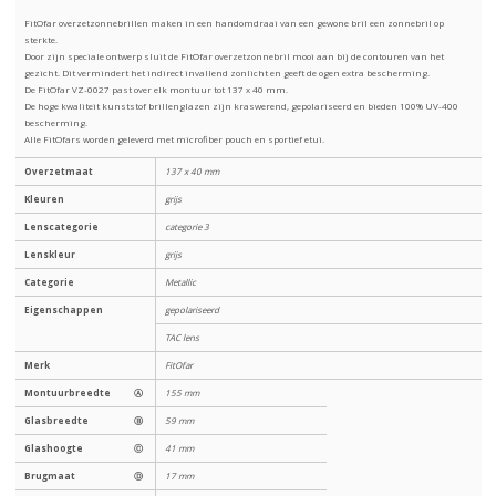
FitOfar overzetzonnebrillen maken in een handomdraai van een gewone bril een zonnebril op
sterkte.
Door zijn speciale ontwerp sluit de FitOfar overzetzonnebril mooi aan bij de contouren van het
gezicht. Dit vermindert het indirect invallend zonlicht en geeft de ogen extra bescherming.
De FitOfar VZ-0027 past over elk montuur tot 137 x 40 mm.
De hoge kwaliteit kunststof brillenglazen zijn kraswerend, gepolariseerd en bieden 100% UV-400
bescherming.
Alle FitOfars worden geleverd met microfiber pouch en sportief etui.
Overzetmaat
137 x 40 mm
Kleuren
grijs
Lenscategorie
categorie 3
Lenskleur
grijs
Categorie
Metallic
Eigenschappen
gepolariseerd
TAC lens
Merk
FitOfar
Montuurbreedte
Ⓐ
155 mm
Glasbreedte
Ⓑ
59 mm
Glashoogte
Ⓒ
41 mm
Brugmaat
Ⓓ
17 mm