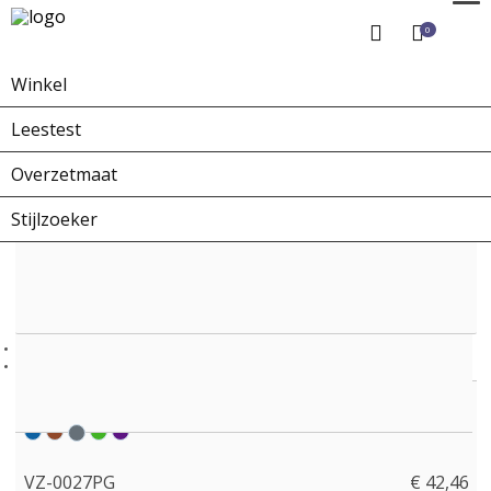
0
Winkel
Home
Winkel
Overzetbrillen
VZ-0027PG
Leestest
Overzetmaat
Stijlzoeker
VZ-0027PG
€ 42,46