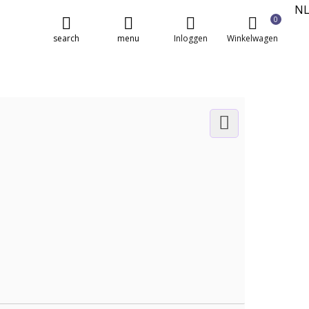
N
0
E
search
menu
Inloggen
Winkelwagen
FR
DE