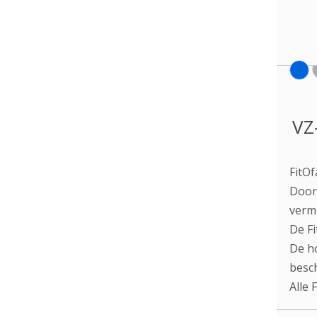
VZ
FitOf
Door 
vermi
De Fi
De ho
besc
Alle 