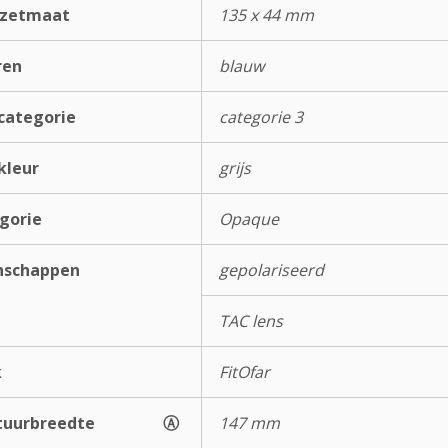
rzetmaat
135 x 44 mm
ren
blauw
categorie
categorie 3
kleur
grijs
gorie
Opaque
nschappen
gepolariseerd
TAC lens
k
FitOfar
uurbreedte
Ⓐ
147 mm