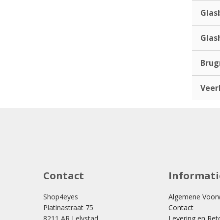
Glas
Glas
Bru
Veer
Contact
Informati
Shop4eyes
Algemene Voor
Platinastraat 75
Contact
8211 AR Lelystad
Levering en Ret