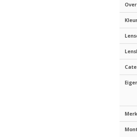
Ove
Kleu
Lens
Lens
Cate
Eige
Mer
Mont