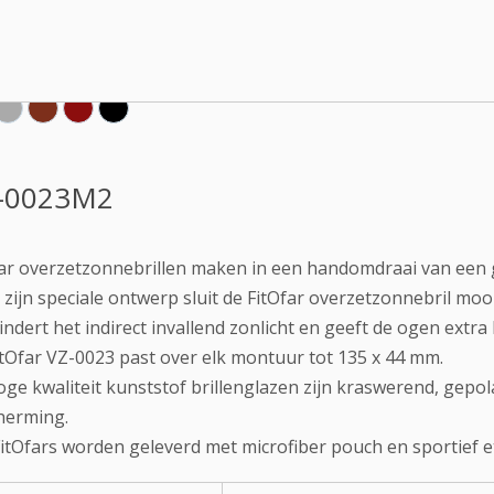
-0023M2
ar overzetzonnebrillen maken in een handomdraai van een g
zijn speciale ontwerp sluit de FitOfar overzetzonnebril mooi
ndert het indirect invallend zonlicht en geeft de ogen extr
tOfar VZ-0023 past over elk montuur tot 135 x 44 mm.
ge kwaliteit kunststof brillenglazen zijn kraswerend, gep
herming.
FitOfars worden geleverd met microfiber pouch en sportief et