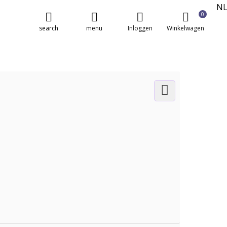
N
0
E
search
menu
Inloggen
Winkelwagen
FR
DE