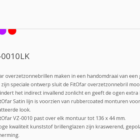
-0010LK
ar overzetzonnebrillen maken in een handomdraai van een g
zijn speciale ontwerp sluit de FitOfar overzetzonnebril mooi
ndert het indirect invallend zonlicht en geeft de ogen extr
tOfar Satin lijn is voorzien van rubbercoated monturen vo
tteerde look.
tOfar VZ-0010 past over elk montuur tot 136 x 44 mm.
ge kwaliteit kunststof brillenglazen zijn kraswerend, gep
herming.