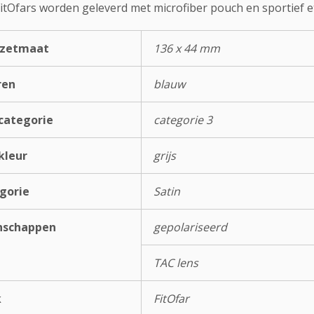
FitOfars worden geleverd met microfiber pouch en sportief et
rzetmaat
136 x 44 mm
ren
blauw
categorie
categorie 3
kleur
grijs
gorie
Satin
nschappen
gepolariseerd
TAC lens
k
FitOfar