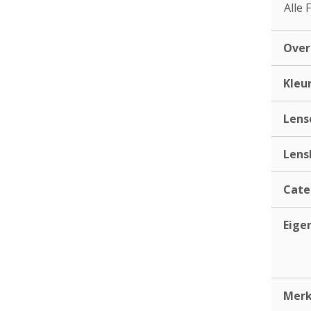
Alle 
Ove
Kleu
Lens
Lens
Cate
Eige
Mer