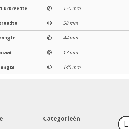
uurbreedte
Ⓐ
150 mm
breedte
Ⓑ
58 mm
hoogte
Ⓒ
44 mm
gmaat
Ⓓ
17 mm
lengte
Ⓔ
145 mm
e
Categorieën