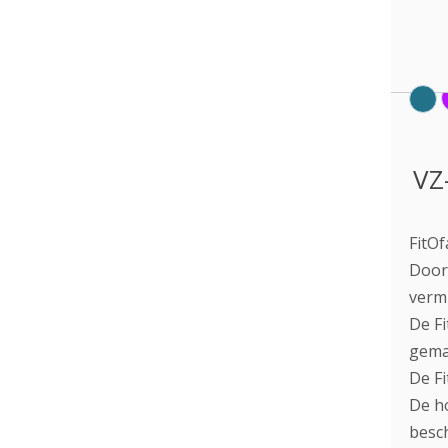
VZ
FitOf
Door 
vermi
De Fi
gema
De Fi
De ho
besc