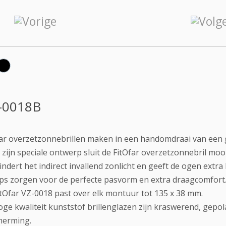
-0018B
ar overzetzonnebrillen maken in een handomdraai van een g
zijn speciale ontwerp sluit de FitOfar overzetzonnebril mooi
ndert het indirect invallend zonlicht en geeft de ogen ext
ips zorgen voor de perfecte pasvorm en extra draagcomfort
tOfar VZ-0018 past over elk montuur tot 135 x 38 mm.
ge kwaliteit kunststof brillenglazen zijn kraswerend, gep
herming.