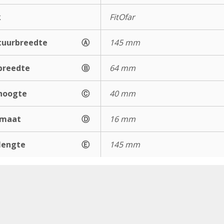
k
FitOfar
uurbreedte
Ⓐ
145 mm
breedte
Ⓑ
64 mm
hoogte
Ⓒ
40 mm
gmaat
Ⓓ
16 mm
lengte
Ⓔ
145 mm