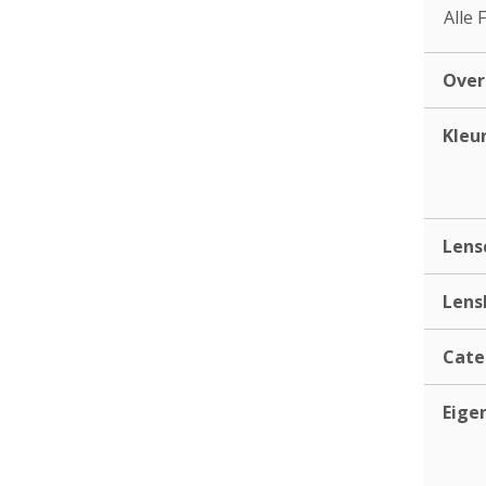
Alle 
Ove
Kleu
Lens
Lens
Cate
Eige