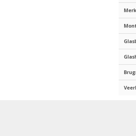
Mer
Mont
Glas
Glas
Bru
Veer