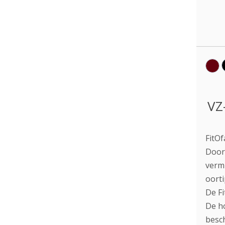
VZ
FitOf
Door 
vermi
oort
De Fi
De ho
besc