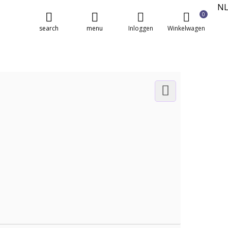
N
0
E
search
menu
Inloggen
Winkelwagen
FR
DE