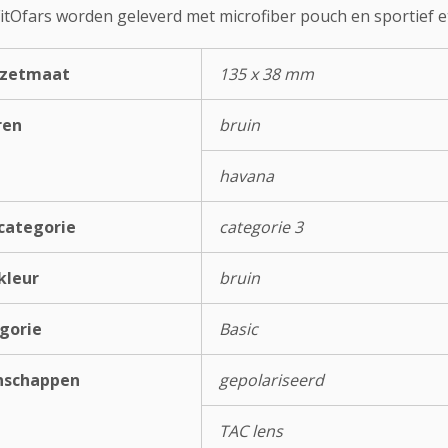
FitOfars worden geleverd met microfiber pouch en sportief et
rzetmaat
135 x 38 mm
ren
bruin
havana
categorie
categorie 3
kleur
bruin
gorie
Basic
nschappen
gepolariseerd
TAC lens