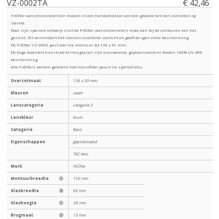
VZ-0002TA
€ 42,46
FitOfar overzetzonnebrillen maken in een handomdraai van een gewone bril een zonnebril op
sterkte.
Door zijn speciale ontwerp sluit de FitOfar overzetzonnebril mooi aan bij de contouren van het
gezicht. Dit vermindert het indirect invallend zonlicht en geeft de ogen extra bescherming.
De FitOfar VZ-0002 past over elk montuur tot 136 x 39 mm.
De hoge kwaliteit kunststof brillenglazen zijn kraswerend, gepolariseerd en bieden 100% UV-400
bescherming.
Alle FitOfars worden geleverd met microfiber pouch en sportief etui.
Overzetmaat
136 x 39 mm
Kleuren
zwart
Lenscategorie
categorie 3
Lenskleur
bruin
Categorie
Basic
Eigenschappen
gepolariseerd
TAC lens
Merk
FitOfar
Montuurbreedte
Ⓐ
150 mm
Glasbreedte
Ⓑ
60 mm
Glashoogte
Ⓒ
38 mm
Brugmaat
Ⓓ
15 mm