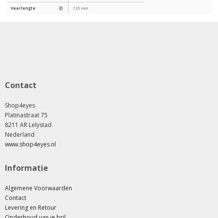
Veerlengte
Ⓔ
135 mm
Contact
Shop4eyes
Platinastraat 75
8211 AR Lelystad
Nederland
www.shop4eyes.nl
Informatie
Algemene Voorwaarden
Contact
Levering en Retour
Onderhoud van je bril