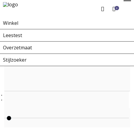
0
Winkel
Home
Winkel
Overzetbrillen
VZ-0002TA
Leestest
Overzetmaat
Stijlzoeker