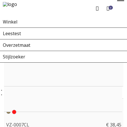
0
Winkel
Home
Winkel
Overzetbrillen
VZ-0007CL
Leestest
Overzetmaat
Stijlzoeker
VZ-0007CL
€ 38,45