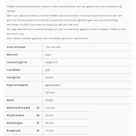
FitOfar overzetzonnebrillen maken in een handomdraai van een gewone bril een zonnebril op
sterkte.
Door zijn speciale ontwerp sluit de FitOfar overzetzonnebril mooi aan bij de contouren van het
gezicht. Dit vermindert het indirect invallend zonlicht en geeft de ogen extra bescherming.
De FitOfar VZ-0007 past over elk montuur tot 134 x 40 mm.
De hoge kwaliteit kunststof brillenglazen zijn kraswerend, gepolariseerd en bieden 100% UV-400
bescherming.
Alle FitOfars worden geleverd met microfiber pouch en sportief etui.
Overzetmaat
134 x 40 mm
Kleuren
rood
Lenscategorie
categorie 3
Lenskleur
grijs
Categorie
Crystal
Eigenschappen
gepolariseerd
TAC lens
Merk
FitOfar
Montuurbreedte
Ⓐ
145 mm
Glasbreedte
Ⓑ
59 mm
Glashoogte
Ⓒ
39 mm
Brugmaat
Ⓓ
15 mm