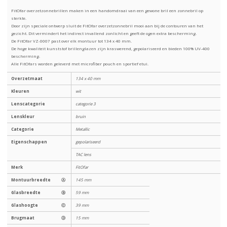
FitOfar overzetzonnebrillen maken in een handomdraai van een gewone bril een zonnebril op
sterkte.
Door zijn speciale ontwerp sluit de FitOfar overzetzonnebril mooi aan bij de contouren van het
gezicht. Dit vermindert het indirect invallend zonlicht en geeft de ogen extra bescherming.
De FitOfar VZ-0007 past over elk montuur tot 134 x 40 mm.
De hoge kwaliteit kunststof brillenglazen zijn kraswerend, gepolariseerd en bieden 100% UV-400
bescherming.
Alle FitOfars worden geleverd met microfiber pouch en sportief etui.
Overzetmaat
134 x 40 mm
Kleuren
wit
Lenscategorie
categorie 3
Lenskleur
bruin
Categorie
Metallic
Eigenschappen
gepolariseerd
TAC lens
Merk
FitOfar
Montuurbreedte
Ⓐ
145 mm
Glasbreedte
Ⓑ
59 mm
Glashoogte
Ⓒ
39 mm
Brugmaat
Ⓓ
15 mm