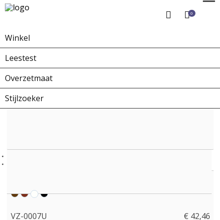
0
Winkel
Home
Winkel
Overzetbrillen
VZ-0007U
Leestest
Overzetmaat
Stijlzoeker
VZ-0007U
€ 42,46