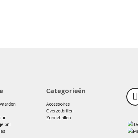
e
Categorieën
waarden
Accessoires
Overzetbrillen
our
Zonnebrillen
e bril
ies