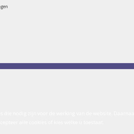
agen
s die nodig zijn voor de werking van de website. Daarnaa
epteer alle cookies of kies welke u toestaat.