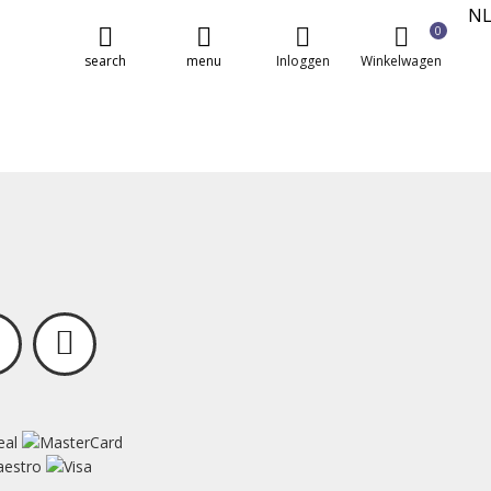
N
0
E
search
menu
Inloggen
Winkelwagen
FR
DE