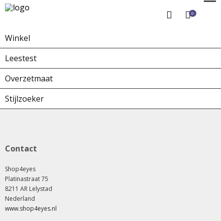
0
Winkel
Home
Winkel
Overzetbrillen
Leestest
Overzetmaat
Stijlzoeker
Contact
Shop4eyes
Platinastraat 75
8211 AR Lelystad
Nederland
www.shop4eyes.nl