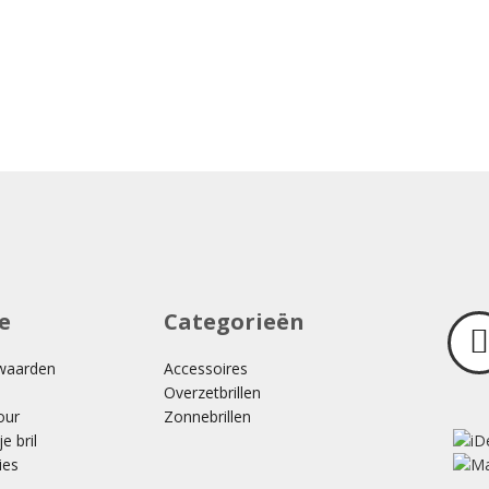
e
Categorieën
waarden
Accessoires
Overzetbrillen
our
Zonnebrillen
e bril
ies