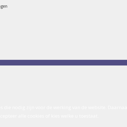
agen
s die nodig zijn voor de werking van de website. Daarnaa
epteer alle cookies of kies welke u toestaat.