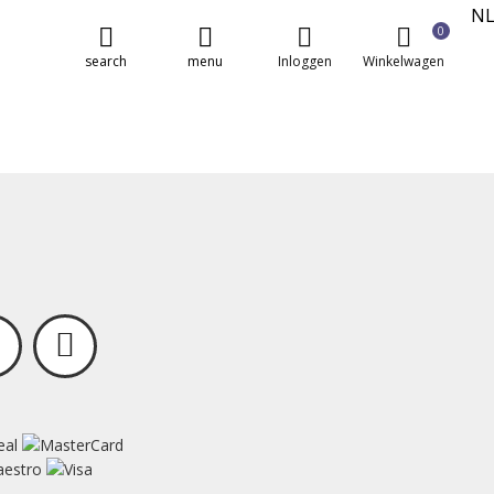
N
0
E
search
menu
Inloggen
Winkelwagen
FR
DE