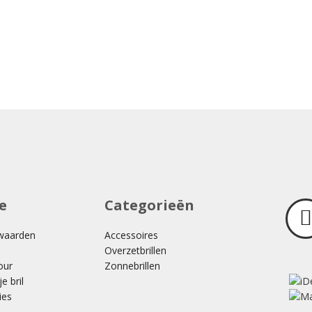
e
Categorieën
waarden
Accessoires
Overzetbrillen
our
Zonnebrillen
e bril
ies