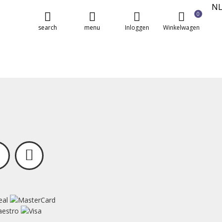
N
0
E
search
menu
Inloggen
Winkelwagen
FR
DE