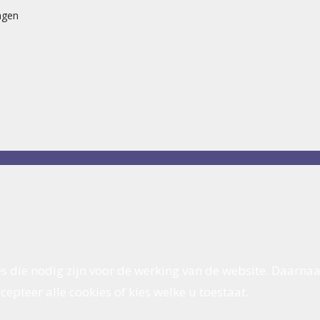
agen
s die nodig zijn voor de werking van de website. Daarnaa
epteer alle cookies of kies welke u toestaat.