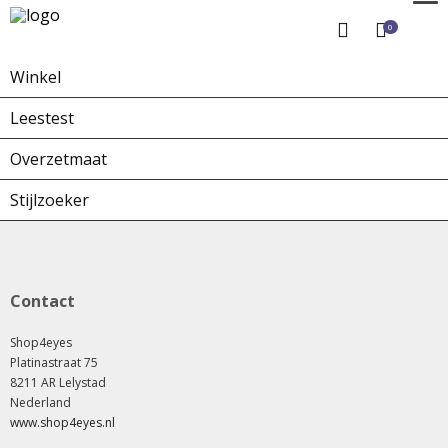
0
Winkel
Home
Winkel
Overzetbrillen
Leestest
Overzetmaat
Stijlzoeker
Contact
Shop4eyes
Platinastraat 75
8211 AR Lelystad
Nederland
www.shop4eyes.nl