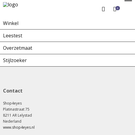
0
Winkel
Home
Winkel
Overzetbrillen
Leestest
Overzetmaat
Stijlzoeker
Contact
Shop4eyes
Platinastraat 75
8211 AR Lelystad
Nederland
www.shop4eyes.nl