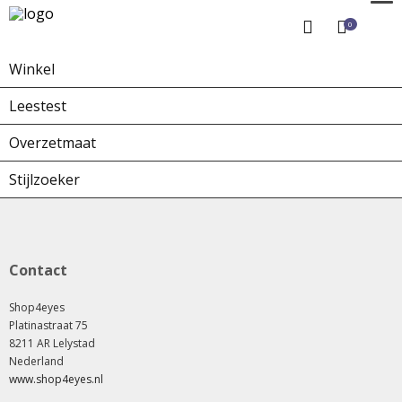
0
Winkel
Home
Winkel
Overzetbrillen
Leestest
Overzetmaat
Stijlzoeker
Contact
Shop4eyes
Platinastraat 75
8211 AR Lelystad
Nederland
www.shop4eyes.nl