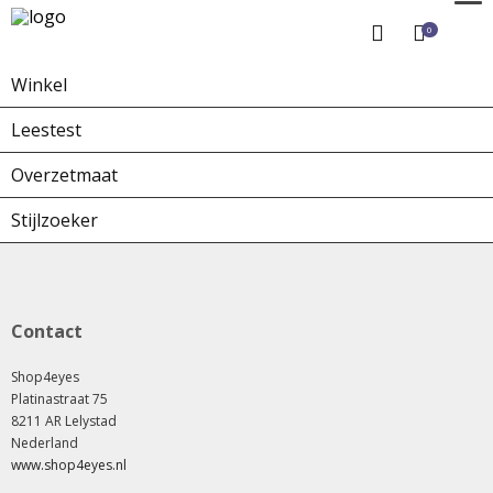
0
Winkel
Home
Winkel
Overzetbrillen
Leestest
Overzetmaat
Stijlzoeker
Contact
Shop4eyes
Platinastraat 75
8211 AR Lelystad
Nederland
www.shop4eyes.nl