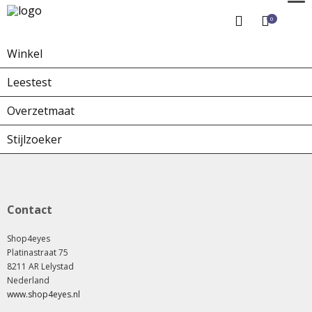
0
Winkel
Home
Winkel
Overzetbrillen
Leestest
Overzetmaat
Stijlzoeker
Contact
Shop4eyes
Platinastraat 75
8211 AR Lelystad
Nederland
www.shop4eyes.nl