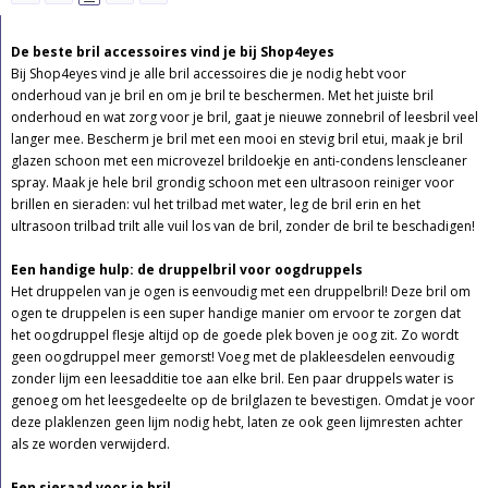
De beste bril accessoires vind je bij Shop4eyes
Bij Shop4eyes vind je alle bril accessoires die je nodig hebt voor
onderhoud van je bril en om je bril te beschermen. Met het juiste bril
onderhoud en wat zorg voor je bril, gaat je nieuwe zonnebril of leesbril veel
langer mee. Bescherm je bril met een mooi en stevig bril etui, maak je bril
glazen schoon met een microvezel brildoekje en anti-condens lenscleaner
spray. Maak je hele bril grondig schoon met een ultrasoon reiniger voor
brillen en sieraden: vul het trilbad met water, leg de bril erin en het
ultrasoon trilbad trilt alle vuil los van de bril, zonder de bril te beschadigen!
Een handige hulp: de druppelbril voor oogdruppels
Het druppelen van je ogen is eenvoudig met een druppelbril! Deze bril om
ogen te druppelen is een super handige manier om ervoor te zorgen dat
het oogdruppel flesje altijd op de goede plek boven je oog zit. Zo wordt
geen oogdruppel meer gemorst! Voeg met de plakleesdelen eenvoudig
zonder lijm een leesadditie toe aan elke bril. Een paar druppels water is
genoeg om het leesgedeelte op de brilglazen te bevestigen. Omdat je voor
deze plaklenzen geen lijm nodig hebt, laten ze ook geen lijmresten achter
als ze worden verwijderd.
Een sieraad voor je bril